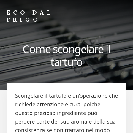
Skip
Skip
to
to
ECO DAL
primary
content
FRIGO
sidebar
Eco
dal
Frigo
Come scongelare il
Online
tartufo
Scongelare il tartufo è un’operazione che
richiede attenzione e cura, poiché
questo prezioso ingrediente può
perdere parte del suo aroma e della sua
consistenza se non trattato nel modo